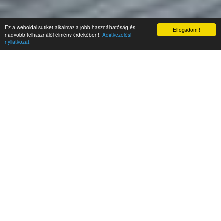
Ez a weboldal sütiket alkalmaz a jobb használhatóság és
Elfogadom !
nagyobb felhasználói élmény érdekében!.
Adatkezelési
nyilatkozat.
Rólunk
Üzletek
Nyitvatartás
Bérelhető üzlethelyiségek
Térkép